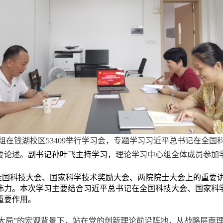
组
在
钱湖
校区
53409
举行学习会
，
专题
学习
习近平总书记
在全国
要论述。
副书记孙叶飞主持学习，
理论学习中心组全体成员参加
国科技大会、国家科学技术奖励大会、两院院士大会上的重要
伟力。本次学习主要结合习近平总书记在全国科技大会、国家科
重要作用。
大局”的宏观背景下，站在党的创新理论前沿阵地，从战略层面