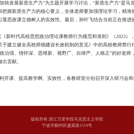
加快发展新质生产力”为主题开展学习讨论，“新质生产力”是马
和把握新质生产力的核心要义，全体老师要加强理论学习，精准
彰显思政课立德树人的实效性。最后，孙叶飞结合当前正在推进的
《新时代高校思想政治理论课教师行为规范和准则》（
2023
）
关于建立健全高校师德建设长效机制的意见》中的高校教师禁行行
“政治强、情怀深、思维新、视野广、自律严、人格正”的好老师
做出贡献。
顺利开课、提高教学啊、实效性，各教研室分别召开深入研习会和
版权所有:浙江万里学院马克思主义学院
宁波市鄞州区盛莫路1519号