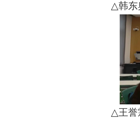
△
韩东
△
王誉