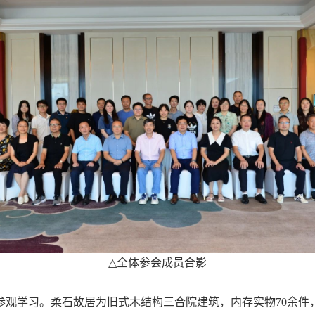
△
全体参会成员合影
参观学习。柔石故居为旧式木结构三合院建筑，内存实物
70
余件