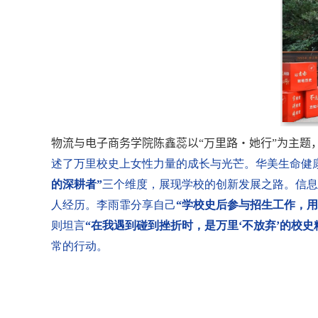
物流与电子商务学院陈鑫蕊以“万里路
・
她行
”为主题
述了万里校史上女性力量的成长与光芒。华美生命健
的深耕者”
三个维度，展现学校的创新发展之路。信息
人经历。李雨霏分享自己
“学校史后参与招生工作，用
则坦言
“在我遇到碰到挫折时，是万里‘不放弃’的校史
常的行动。