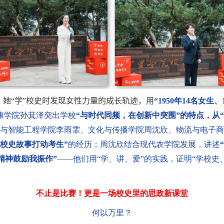
，她“学”校史时发现女性力量的成长轨迹，用
“
1950
年
14
名女生、
康学院孙萁泽突出学校
“与时代同频，在创新中突围”的特点，从
与智能工程学院李雨霏、文化与传播学院周沈欣、物流与电子商
校史故事打动考生”
的经历；周沈欣结合现代农学院发展，讲述
精神鼓励我振作”
——他们用“学、讲、爱”的实践，证明“学校
不止是比赛！更是一场校史里的思政新课堂
何以万里？