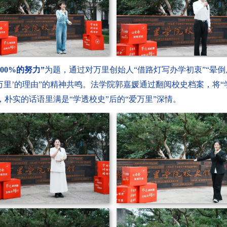
100%
的努力”
为题，通过对万里创始人“借路灯写办学初衷”“晕
万里’的理由”的精神共鸣。法学院郭嘉媛通过翻阅校史档案，将
，朴实的话语里满是“学透校史”后的“爱万里”深情。