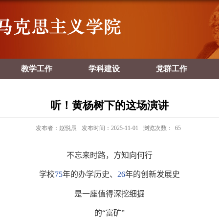
教学工作
学科建设
党群工作
听！黄杨树下的这场演讲
发布者：赵悦辰
发布时间：2025-11-01
浏览次数：
65
不忘来时路，方知向何行
学校
75
年的办学历史、
26
年的创新发展史
是一座值得深挖细掘
的“富矿”