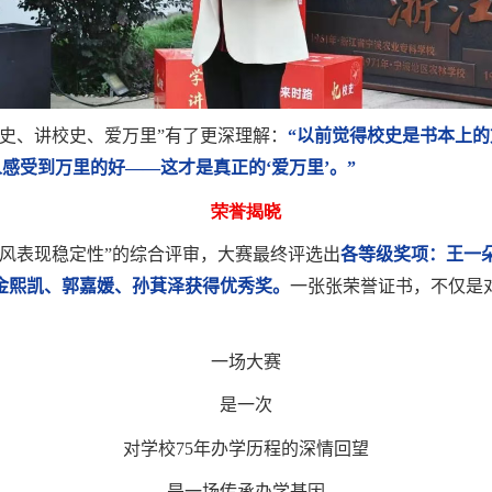
史、讲校史、爱万里”有了更深理解：
“以前觉得校史是书本上
感受到万里的好——这才是真正的‘爱万里’。”
荣誉揭晓
风表现稳定性”的综合评审，大赛最终评选出
各等级奖项：王一
金熙凯、郭嘉媛、孙萁泽获得优秀奖。
一张张荣誉证书，不仅是对
一场大赛
是一次
对学校
75
年办学历程的深情回望
是一场传承办学基因