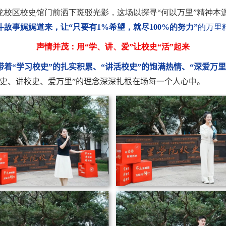
龙校区校史馆门前洒下斑驳光影，这场以探寻“何以万里”精神本
斗故事娓娓道来，让“只要有
1%
希望，就尽
100%
的努力”
的万里
声情并茂：用“学、讲、爱”让校史“活”起来
带着“学习校史”的扎实积累、“讲活校史”的饱满热情、“深爱万里
史、讲校史、爱万里”的理念深深扎根在场每一个人心中。