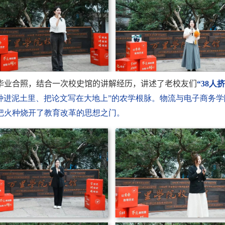
毕业合照，结合一次校史馆的讲解经历，讲述了老校友们
“
38
人挤
种进泥土里、把论文写在大地上”的农学根脉。物流与电子商务学
把火种烧开了教育改革的思想之门。