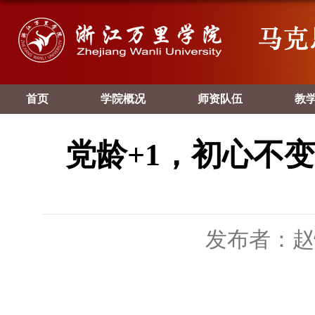
首页
学院概况
师资队伍
教
党龄+1，初心不变
发布者：赵