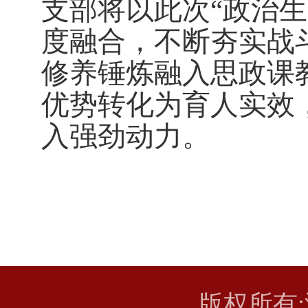
支部将以此次“政治
度融合，不断夯实战
修养锤炼融入思政课
优势转化为育人实效
入强劲动力。
版权所有