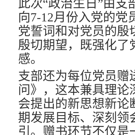
此次“政治生日”由
向
7-12
月份入党的党
党誓词和对党员的殷
殷切期望，既强化了
感。
支部还为每位党员赠
问》，这本兼具理论
会提出的新思想新论断
期发展目标、深刻领
引。赠书环节不仅是一