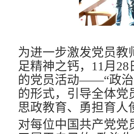
为进一步激发党员教
足精神之钙，
11
月
28
的党员活动——“政
的形式，引导全体党
思政教育、勇担育人
对每位中国共产党党