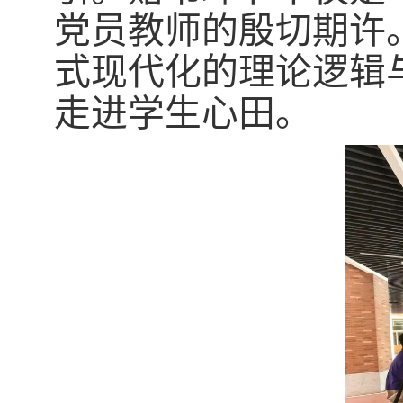
党员教师的殷切期许
式现代化的理论逻辑
走进学生心田。