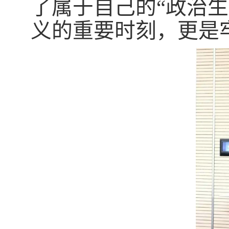
了属于自己的“政治
义的重要时刻，更是