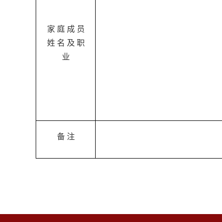
家 庭 成 员
姓 名 及 职
业
备 注