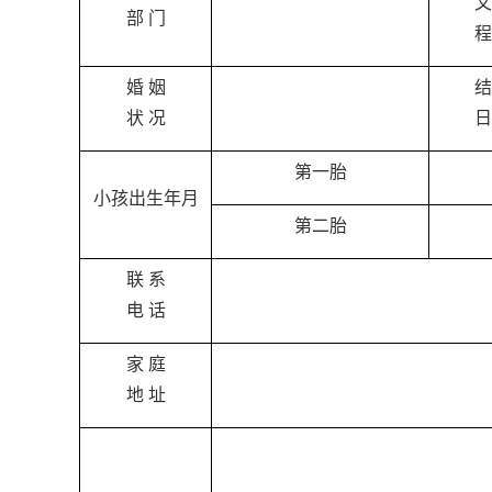
文
部 门
程
婚 姻
结
状 况
日
第一胎
小孩出生年月
第二胎
联 系
电 话
家 庭
地 址