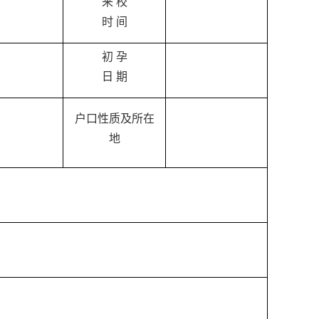
来 校
时 间
初 孕
日 期
户口性质及所在
地