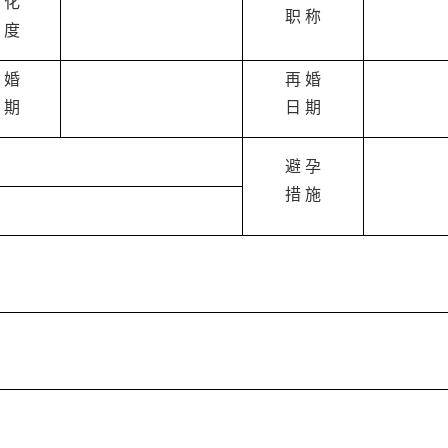
 化
职 称
 度
 婚
再 婚
 期
日 期
避 孕
措 施