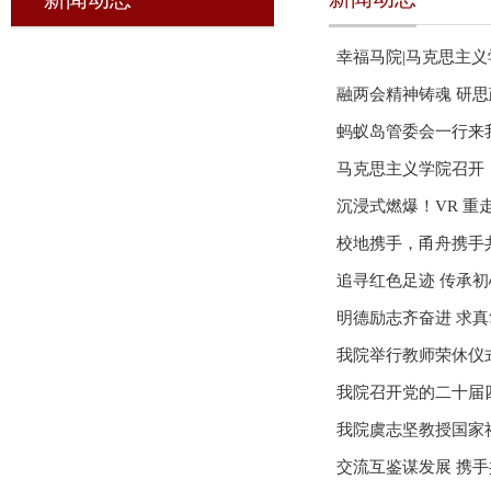
幸福马院|马克思主
融两会精神铸魂 研
蚂蚁岛管委会一行来
马克思主义学院召开
沉浸式燃爆！VR 
校地携手，甬舟携手
追寻红色足迹 传承
明德励志齐奋进 求真
我院举行教师荣休仪
我院召开党的二十届
我院虞志坚教授国家
交流互鉴谋发展 携